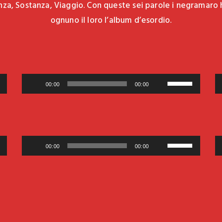
za, Sostanza, Viaggio. Con queste sei parole i negramaro 
ognuno il loro l’album d’esordio.
Audio
Usa
00:00
00:00
Player
i
tasti
freccia
su/giù
Audio
Usa
00:00
00:00
per
Player
i
tare
aumentare
tasti
o
freccia
ire
diminuire
su/giù
il
per